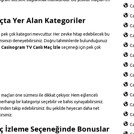
Ca
Ca
ta Yer Alan Kategoriler
Ca
li pek çok kategori mevcuttur. Her zevke hitap edebilecek bu
Ca
ansınızı deneyebilirsiniz. Doğru tahminlerde bulunduğunuz
Ca
.
Casinogram TV Canlı Maç İzle
seçeneği için pek çok
Ca
C
Ca
Ca
C
 maçları öne sürmesi ile dikkat çekiyor. Hem eğlenceli
hangi bir kategoriyi seçebilir ve bahis oynayabilirsiniz.
Ca
inden takip edebilirsiniz. Bu şekilde heyecan daha net
Ca
irsiniz.
Ca
ç İzleme Seçeneğinde Bonuslar