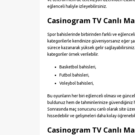
eğlenceli haliyle izleyebilirsiniz.
Casinogram TV Canlı Maç
Spor bahislerinde birbirinden farklı ve eğlence
kategorilerle kendinize güveniyorsanız eğer ş
sürece kazanarak yüksek gelir sağlayabilirsiniz
kategoriler örnek verilebilir.
Basketbol bahisleri,
Futbol bahisleri,
Voleybol bahisleri,
Bu oyunların her biri eğlenceli olması ve güncel
buldunuz hem de tahminlerinize güvendiğiniz her
Sonrasında maç sonucunu canlı olarak site üzer
hissedebilir ve gelişmeleri daha kolay öğrenebil
Casinogram TV Canlı Ma