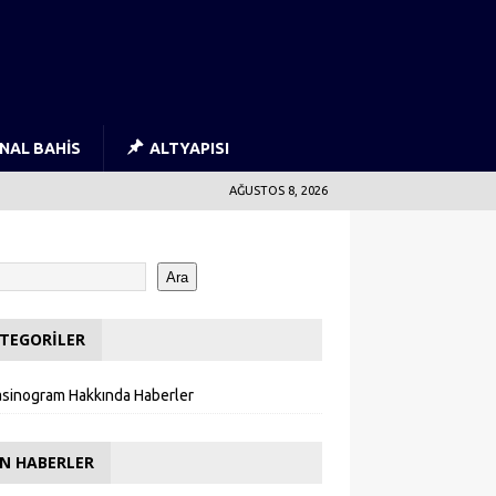
NAL BAHIS
ALTYAPISI
AĞUSTOS 8, 2026
Ara
TEGORILER
sinogram Hakkında Haberler
N HABERLER