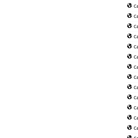
Ca
Ca
Ca
Ca
Ca
Ca
C
Ca
Ca
C
Ca
Ca
Ca