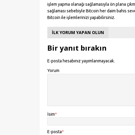
işlem yapma olanağı sağlamasıyla ön plana çıkm
sağlaması sebebiyle Bitcoin her daim bahis seve
Bitcoin ile işlemlerinizi yapabilirsiniz.
İLK YORUM YAPAN OLUN
Bir yanıt bırakın
E-posta hesabınız yayımlanmayacak.
Yorum
İsim
*
E-posta
*