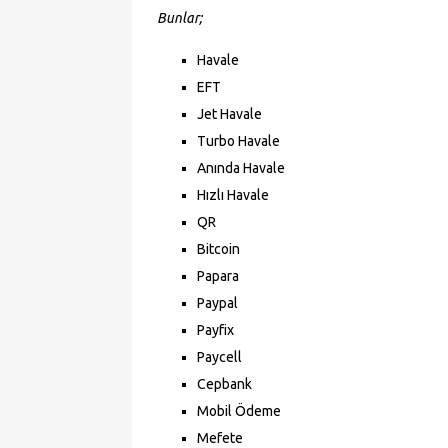
Bunlar;
Havale
EFT
Jet Havale
Turbo Havale
Anında Havale
Hızlı Havale
QR
Bitcoin
Papara
Paypal
Payfix
Paycell
Cepbank
Mobil Ödeme
Mefete