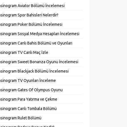
sinogram Aviator Bölümü İncelemesi
sinogram Spor Bahisleri Nelerdir?
sinogram Poker Bölümü İncelemesi
sinogram Sosyal Medya Hesapları İncelemesi
sinogram Canlı Bahis Bölümü ve Oyunları
sinogram TV Canlı Maç İzle
asinogram Sweet Bonanza Oyunu İncelemesi
sinogram Blackjack Bölümü İncelemesi
sinogram TV Oyunları İnceleme
asinogram Gates Of Olympus Oyunu
sinogram Para Yatırma ve Çekme
sinogram Canlı Tombala Bölümü
sinogram Rulet Bölümü