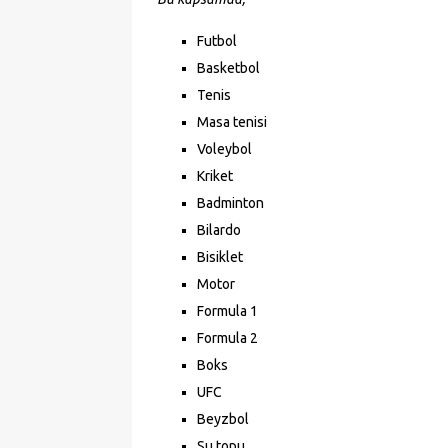
Futbol
Basketbol
Tenis
Masa tenisi
Voleybol
Kriket
Badminton
Bilardo
Bisiklet
Motor
Formula 1
Formula 2
Boks
UFC
Beyzbol
Su topu