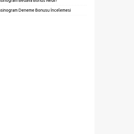
sinogram Bedava Bonus Nedir?
asinogram Deneme Bonusu İncelemesi