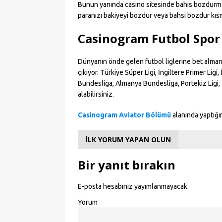
Bunun yanında casino sitesinde bahis bozdurm
paranızı bakiyeyi bozdur veya bahsi bozdur kısmı
Casinogram Futbol Spor 
Dünyanın önde gelen futbol liglerine bet almanın
çıkıyor. Türkiye Süper Ligi, İngiltere Primer Ligi,
Bundesliga, Almanya Bundesliga, Portekiz Ligi, İ
alabilirsiniz.
Casinogram Aviator Bölümü
alanında yaptığım
İLK YORUM YAPAN OLUN
Bir yanıt bırakın
E-posta hesabınız yayımlanmayacak.
Yorum