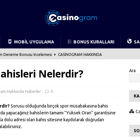
MOBIL UYGULAMA
BONUS KURALLARI
SA
m Deneme Bonusu İncelemesi
CASINOGRAM HAKKINDA
hisleri Nelerdir?
Ara
 Rulet Bölümü
CASINOGRAM HAKKINDA HABERLER
 Canlı Tombala Bölümü
CASINOGRAM HAKKINDA HABERLER
ram Hakkında Haberler
0
KA
m TV Oyunları İnceleme
CASINOGRAM HAKKINDA HABERLER
rdir?
Sorusu olduğunda birçok spor müsabakasına bahis
m Bedava Bonus Nedir?
CASINOGRAM HAKKINDA HABERLER
Ca
a yapacağınız bahislerin tamamı ‘’Yüksek Oran’’ garantisine
rla dolu adresi olan bahis sitesine kaydolarak doğrudan
abilirsiniz.
SO