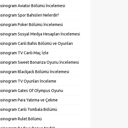
sinogram Aviator Bölümü İncelemesi
sinogram Spor Bahisleri Nelerdir?
sinogram Poker Bölümü İncelemesi
sinogram Sosyal Medya Hesapları İncelemesi
sinogram Canlı Bahis Bölümü ve Oyunları
sinogram TV Canlı Maç İzle
asinogram Sweet Bonanza Oyunu İncelemesi
sinogram Blackjack Bölümü İncelemesi
sinogram TV Oyunları İnceleme
asinogram Gates Of Olympus Oyunu
sinogram Para Yatırma ve Çekme
sinogram Canlı Tombala Bölümü
sinogram Rulet Bölümü