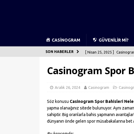
CASINOGRAM
GÜVENILIR MI?
[ Nisan 25, 2025 ]
Casinogra
SON HABERLER
HABERLER
Casinogram Spor Ba
[ Nisan 8, 2025 ]
Casinogram
[ Nisan 4, 2025 ]
Casinogram
Aralık 26, 2024
Casinogram
Casinog
[ Mart 12, 2025 ]
Casinogra
Söz konusu
Casinogram Spor Bahisleri Nele
[ Nisan 25, 2025 ]
Casinogra
yapma olanağınız sitede bulunuyor. Aynı zamand
sahiptir. Big oranlarla bahis yapmanın avantajla
dünyanın önde gelen spor müsabakalarına bet al
Bu kapsamda;